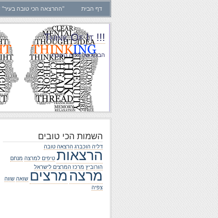
דף הבית
"ההרצאה הכי טובה בעיר" ש
!!! Think Of It
הבלוג של דליה הוכברג
השמות הכי טובים
דליה הוכברג
הרצאה טובה
הרצאות
טיפים למרצה
מנחם
הורוביץ
מרכז המרצים לישראל
מרצה
מרצים
שואה
שווה
צפיה