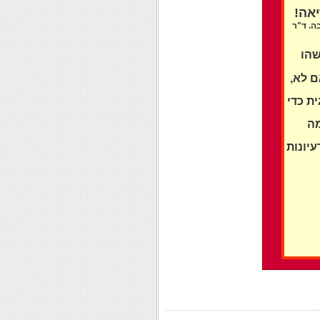
אה!
. ד"ר
שהו
ם לא,
ת כדי
מה
יונות