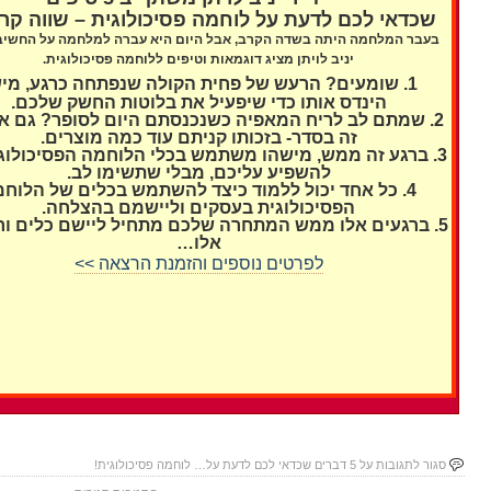
שכדאי לכם לדעת על לוחמה פסיכולוגית – שווה קרי
בעבר המלחמה היתה בשדה הקרב, אבל היום היא עברה למלחמה על החשיבה
יניב לויתן מציג דוגמאות וטיפים ללוחמה פסיכולוגית.
1. שומעים? הרעש של פחית הקולה שנפתחה כרגע, מי
הינדס אותו כדי שיפעיל את בלוטות החשק שלכם.
2. שמתם לב לריח המאפיה כשנכנסתם היום לסופר? גם א
זה בסדר- בזכותו קניתם עוד כמה מוצרים.
3. ברגע זה ממש, מישהו משתמש בכלי הלוחמה הפסיכולוגי
להשפיע עליכם, מבלי שתשימו לב.
4. כל אחד יכול ללמוד כיצד להשתמש בכלים של הלוח
הפסיכולוגית בעסקים וליישמם בהצלחה.
5. ברגעים אלו ממש המתחרה שלכם מתחיל ליישם כלים ורע
אלו…
לפרטים נוספים והזמנת הרצאה >>
סגור לתגובות
על 5 דברים שכדאי לכם לדעת על… לוחמה פסיכולוגית!