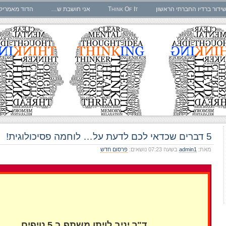
ידור ברדיו החברתי הראשון
Think Of It
אני חושבת ש…
הדוד מאמריק
5 דברים שכדאי לכם לדעת על… לוחמה פסיכולוגית!
מאת:
admin1
בשעה 07:23 נושאים:
פרסום חדש
ד"ר יניב לויתן משתף ב 5 טיפים